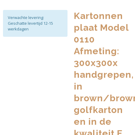
Kartonnen
Verwachte levering:
Geschatte levertijd 12-15
plaat Model
werkdagen
0110
Afmeting:
300x300x
handgrepen,
in
brown/brow
golfkarton
en in de
kwaliteit E.