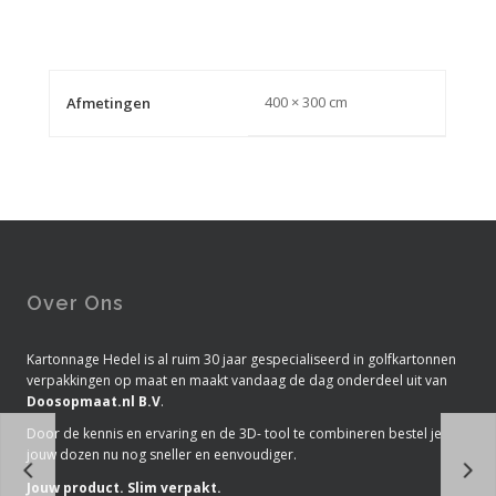
400 × 300 cm
Afmetingen
Over Ons
Kartonnage Hedel is al ruim 30 jaar gespecialiseerd in golfkartonnen
verpakkingen op maat en maakt vandaag de dag onderdeel uit van
Doosopmaat.nl B.V
.
Door de kennis en ervaring en de 3D- tool te combineren bestel je
jouw dozen nu nog sneller en eenvoudiger.
Jouw product. Slim verpakt.