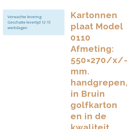
Kartonnen
Verwachte levering:
Geschatte levertijd 12-15
plaat Model
werkdagen
0110
Afmeting:
550×270/x/-
mm.
handgrepen,
in Bruin
golfkarton
en in de
kwaliteit