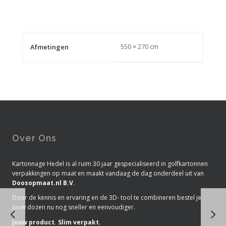
550 × 270 cm
Afmetingen
Over Ons
Kartonnage Hedel is al ruim 30 jaar gespecialiseerd in golfkartonnen
verpakkingen op maat en maakt vandaag de dag onderdeel uit van
Doosopmaat.nl B.V
.
Door de kennis en ervaring en de 3D- tool te combineren bestel je
jouw dozen nu nog sneller en eenvoudiger.
Jouw product. Slim verpakt.