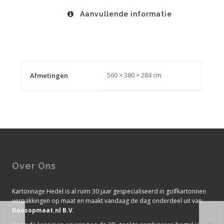
Aanvullende informatie
560 × 380 × 284 cm
Afmetingen
Over Ons
Kartonnage Hedel is al ruim 30 jaar gespecialiseerd in golfkartonnen
verpakkingen op maat en maakt vandaag de dag onderdeel uit van
Doosopmaat.nl B.V
.