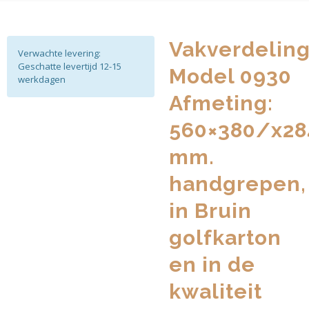
Vakverdelin
Verwachte levering:
Geschatte levertijd 12-15
Model 0930
werkdagen
Afmeting:
560×380/x28
mm.
handgrepen,
in Bruin
golfkarton
en in de
kwaliteit