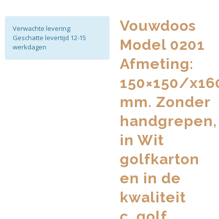
Vouwdoos
Verwachte levering:
Geschatte levertijd 12-15
Model 0201
werkdagen
Afmeting:
150×150/x16
mm. Zonder
handgrepen,
in Wit
golfkarton
en in de
kwaliteit
c_golf.