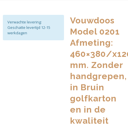
Vouwdoos
Verwachte levering:
Geschatte levertijd 12-15
Model 0201
werkdagen
Afmeting:
460×380/x12
mm. Zonder
handgrepen,
in Bruin
golfkarton
en in de
kwaliteit