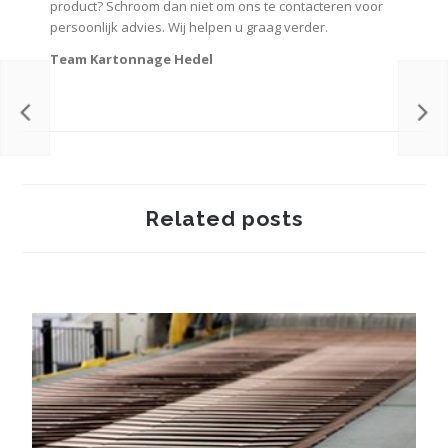
product? Schroom dan niet om ons te contacteren voor
persoonlijk advies. Wij helpen u graag verder.
Team Kartonnage Hedel
Related posts
Het volledig benutten van de productiecapaciteit. Hoe doen we dat?