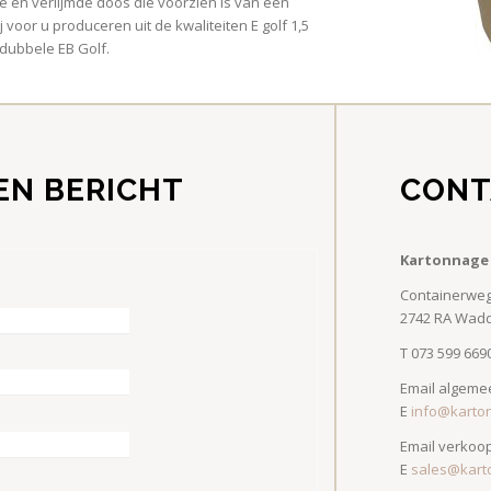
 en verlijmde doos die voorzien is van een
oor u produceren uit de kwaliteiten E golf 1,5
 dubbele EB Golf.
EN BERICHT
CONT
Kartonnage
Containerweg
2742 RA Wad
T 073 599 669
Email algeme
E
info@karto
Email verkoo
E
sales@kart