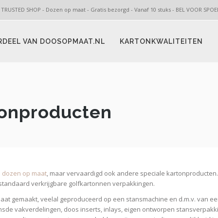
 TRUSTED SHOP - Dozen op maat - Gratis bezorgd - Vanaf 10 stuks - BEL VOOR SP
RDEEL VAN DOOSOPMAAT.NL
KARTONKWALITEITEN
tonproducten
n
dozen op maat
, maar vervaardigd ook andere speciale kartonproducten.
t standaard verkrijgbare golfkartonnen verpakkingen.
 maat gemaakt, veelal geproduceerd op een stansmachine en d.m.v. van ee
nsde vakverdelingen, doos inserts, inlays, eigen ontworpen stansverpakk