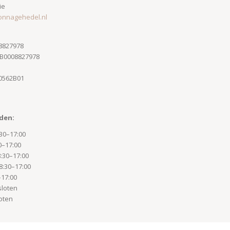
ie
onnagehedel.n
l
8827978
GB0008827978
0562B01
6
den:
30–17:00
0–17:00
:30–17:00
8:30–17:00
–17:00
sloten
oten