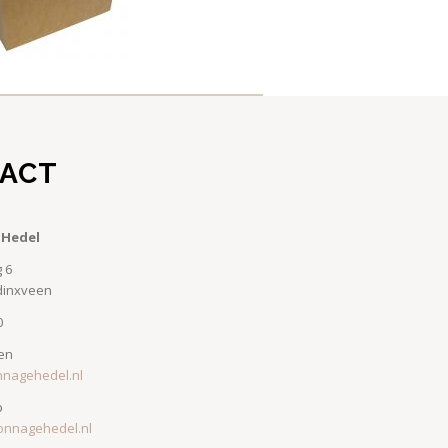
ACT
 Hedel
 6
dinxveen
0
en
nnagehedel.nl
p
onnagehedel.nl