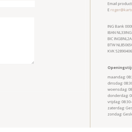
Email product
E
roger@kart
ING Bank 000
IBAN NL33IN
BIC INGBNL2A
BTW NL85065
KVK 5289040
Openingstij
maandag: 08:
dinsdag: 08:3
woensdag: 08
donderdag: 0
vrijdag: 08:30
zaterdag: Ge
zondag: Gesl