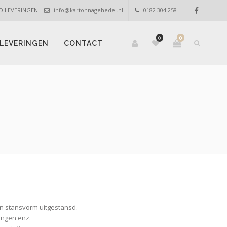
OED LEVERINGEN
info@kartonnagehedel.nl
0182 304 258
0
0
LEVERINGEN
CONTACT
n stansvorm uitgestansd.
ingen enz.