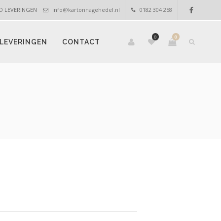
OED LEVERINGEN
info@kartonnagehedel.nl
0182 304 258
0
0
LEVERINGEN
CONTACT