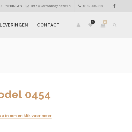
OED LEVERINGEN
info@kartonnagehedel.nl
0182 304 258
0
0
LEVERINGEN
CONTACT
odel 0454
p in mm en klik voor meer