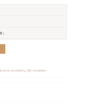
W :
iverse modellen)
,
Alle modellen