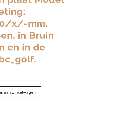
eting:
00/x/-mm.
n, in Bruin
n en in de
 bc_golf.
n aan winkelwagen