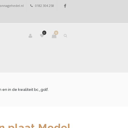
onnagehedel.nl
0182 304 258
0
0
en in de kwaliteit bc_golf.
n plaat Model