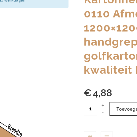
2-15 werkdagen
0110 Afm
1200×12
handgrepe
golfkarto
kwaliteit
€
4,88
Toevoege