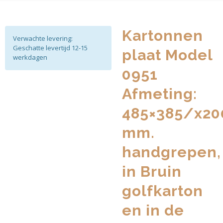
Kartonnen
Verwachte levering:
Geschatte levertijd 12-15
plaat Model
werkdagen
0951
Afmeting:
485×385/x20
mm.
handgrepen,
in Bruin
golfkarton
en in de