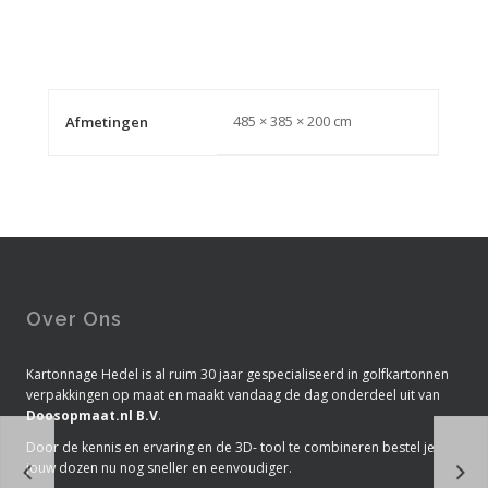
485 × 385 × 200 cm
Afmetingen
Over Ons
Kartonnage Hedel is al ruim 30 jaar gespecialiseerd in golfkartonnen
verpakkingen op maat en maakt vandaag de dag onderdeel uit van
Doosopmaat.nl B.V
.
Door de kennis en ervaring en de 3D- tool te combineren bestel je
jouw dozen nu nog sneller en eenvoudiger.