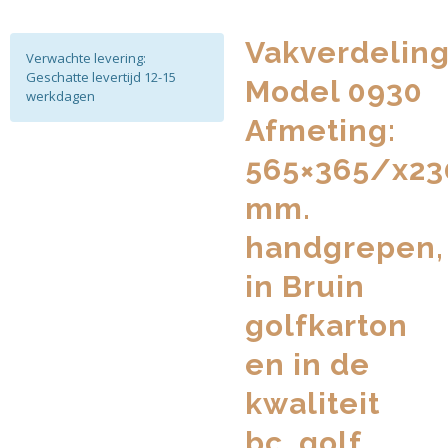
Vakverdelin
Verwachte levering:
Geschatte levertijd 12-15
Model 0930
werkdagen
Afmeting:
565×365/x23
mm.
handgrepen,
in Bruin
golfkarton
en in de
kwaliteit
bc_golf.