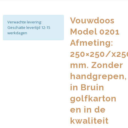
Vouwdoos
Verwachte levering:
Geschatte levertijd 12-15
Model 0201
werkdagen
Afmeting:
250×250/x25
mm. Zonder
handgrepen,
in Bruin
golfkarton
en in de
kwaliteit