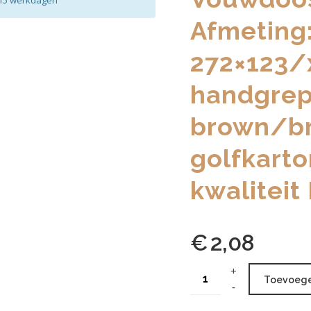
2-15 werkdagen
Afmeting
272×123/
handgrep
brown/b
golfkarto
kwaliteit 
€
2,08
Toevoege