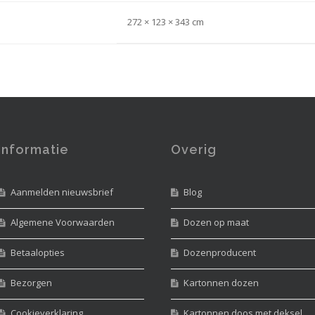
272 × 123 × 343 cm
Informatie
Overig
Aanmelden nieuwsbrief
Blog
Algemene Voorwaarden
Dozen op maat
Betaalopties
Dozenproducent
Bezorgen
Kartonnen dozen
Cookieverklaring
Kartonnen doos met deksel