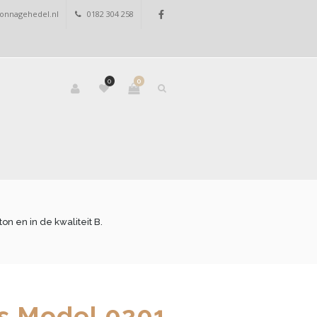
onnagehedel.nl
0182 304 258
0
0
 en in de kwaliteit B.
 Model 0201