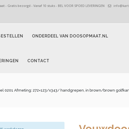
t - Gratis bezorgd - Vanaf 10 stuks - BEL VOOR SPOED LEVERINGEN
info@kart
ESTELLEN
ONDERDEEL VAN DOOSOPMAAT.NL
ERINGEN
CONTACT
l 0201 Afmeting: 272×123/x343/ handgrepen, in brown/brown golfkarton
Vouwdoos