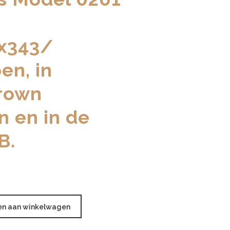
:
x343/
en, in
rown
n en in de
B.
n aan winkelwagen