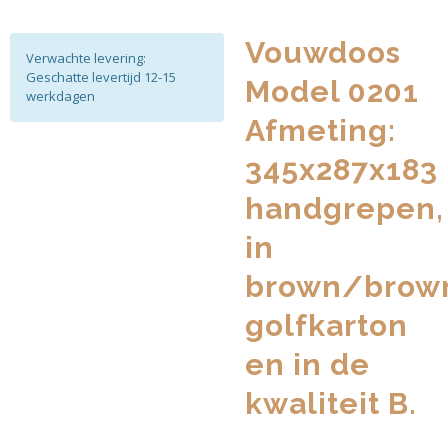
Vouwdoos
Verwachte levering:
Geschatte levertijd 12-15
Model 0201
werkdagen
Afmeting:
345x287x183
handgrepen,
in
brown/brow
golfkarton
en in de
kwaliteit B.