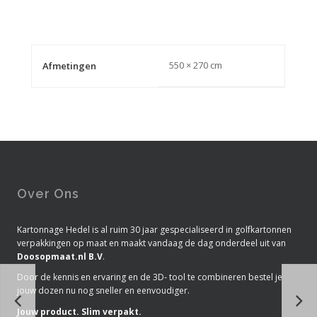
550 × 270 cm
Afmetingen
Over Ons
Kartonnage Hedel is al ruim 30 jaar gespecialiseerd in golfkartonnen
verpakkingen op maat en maakt vandaag de dag onderdeel uit van
Doosopmaat.nl B.V
.
Door de kennis en ervaring en de 3D- tool te combineren bestel je
jouw dozen nu nog sneller en eenvoudiger.
Jouw product. Slim verpakt.