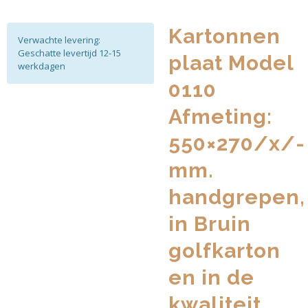
Kartonnen
Verwachte levering:
Geschatte levertijd 12-15
plaat Model
werkdagen
0110
Afmeting:
550×270/x/-
mm.
handgrepen,
in Bruin
golfkarton
en in de
kwaliteit