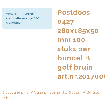
Postdoos
Verwachte levering:
Geschatte levertijd 12-15
0427
werkdagen
280x185x50
mm 100
stuks per
bundel B
golf bruin
art.nr.201700
✓
✓
Gratis verzending
Verzending binnen 3 tot 5 dagen
Scherpe
prijzen