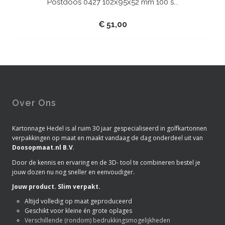
Postdoos 0427 102x95x52 mm 100 s...
€
51,00
Over Ons
Kartonnage Hedel is al ruim 30 jaar gespecialiseerd in golfkartonnen
verpakkingen op maat en maakt vandaag de dag onderdeel uit van
Doosopmaat.nl B.V
.
Door de kennis en ervaring en de 3D- tool te combineren bestel je
jouw dozen nu nog sneller en eenvoudiger.
Jouw product. Slim verpakt.
Altijd volledig op maat geproduceerd
Geschikt voor kleine én grote oplages
Verschillende (rondom) bedrukkingsmogelijkheden