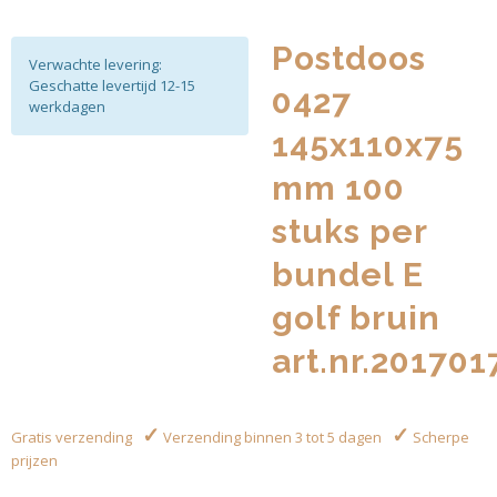
Postdoos
Verwachte levering:
Geschatte levertijd 12-15
0427
werkdagen
145x110x75
mm 100
stuks per
bundel E
golf bruin
art.nr.201701
✓
✓
Gratis verzending
Verzending binnen 3 tot 5 dagen
Scherpe
prijzen