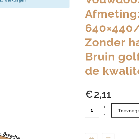
2-15 werkdagen
Afmeting
640×440
Zonder h
Bruin gol
de kwalite
€
2,11
Toevoege