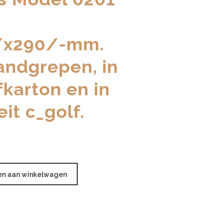
:
/x290/-mm.
andgrepen, in
fkarton en in
it c_golf.
n aan winkelwagen