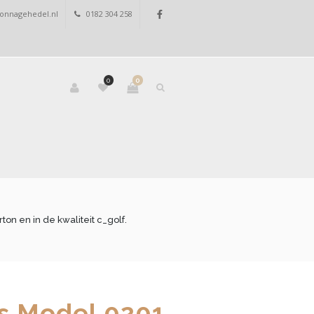
onnagehedel.nl
0182 304 258
0
0
 en in de kwaliteit c_golf.
 Model 0201