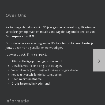
Over Ons
Kartonnage Hedel is al ruim 30 jaar gespecialiseerd in golfkartonnen
verpakkingen op maat en maakt vandaag de dag onderdeel uit van
Doosopmaat.nl B.V
.
Door de kennis en ervaring en de 3D- tool te combineren bestel je
jouw dozen nu nog sneller en eenvoudiger.
Jouw product. Slim verpakt.
De 
Altijd volledig op maat geproduceerd
Geschikt voor kleine én grote oplages
Verschillende (rondom) bedrukkingsmogelijkheden
Keuze uit verschillende kartonsoorten
Geen minimumafname
Gratis bezorgd in Nederland
Informatie