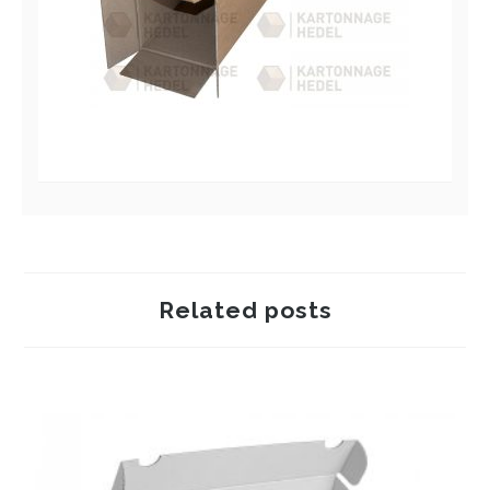
Related posts
Zero waste verpakkingen