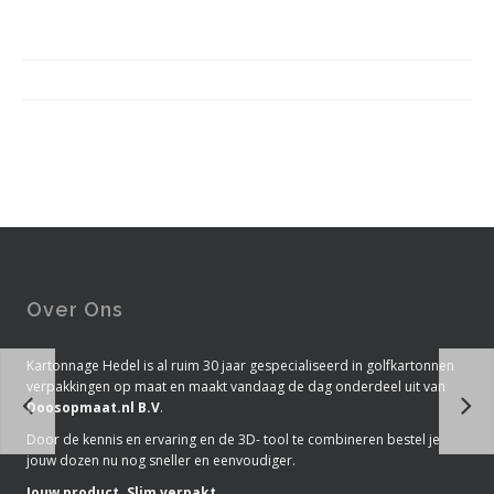
Over Ons
Kartonnage Hedel is al ruim 30 jaar gespecialiseerd in golfkartonnen
verpakkingen op maat en maakt vandaag de dag onderdeel uit van
Doosopmaat.nl B.V
.
Door de kennis en ervaring en de 3D- tool te combineren bestel je
jouw dozen nu nog sneller en eenvoudiger.
Jouw product. Slim verpakt.