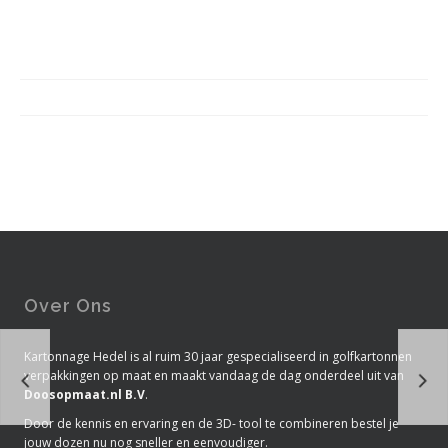
Over Ons
Kartonnage Hedel is al ruim 30 jaar gespecialiseerd in golfkartonnen
verpakkingen op maat en maakt vandaag de dag onderdeel uit van
Doosopmaat.nl B.V
.
Door de kennis en ervaring en de 3D- tool te combineren bestel je
jouw dozen nu nog sneller en eenvoudiger.