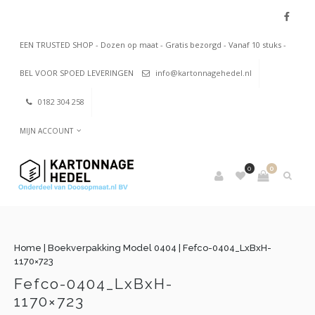
EEN TRUSTED SHOP - Dozen op maat - Gratis bezorgd - Vanaf 10 stuks -
BEL VOOR SPOED LEVERINGEN
info@kartonnagehedel.nl
0182 304 258
MIJN ACCOUNT
0
0
Home
|
Boekverpakking Model 0404
|
Fefco-0404_LxBxH-
1170×723
Fefco-0404_LxBxH-
1170×723