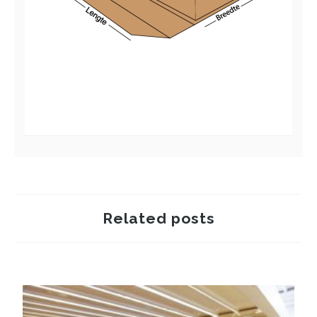
Related posts
Hoe wordt golfkarton gemaakt?