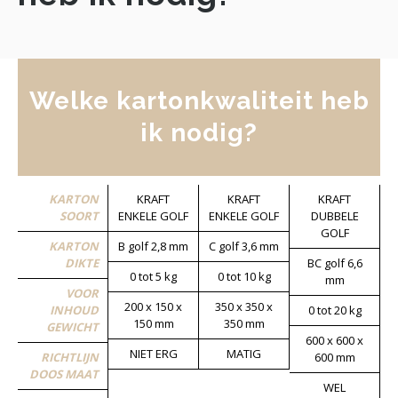
Welke kartonkwaliteit heb
ik nodig?
KARTON
KRAFT
KRAFT
KRAFT
SOORT
ENKELE GOLF
ENKELE GOLF
DUBBELE
GOLF
KARTON
B golf 2,8 mm
C golf 3,6 mm
DIKTE
BC golf 6,6
0 tot 5 kg
0 tot 10 kg
mm
VOOR
200 x 150 x
350 x 350 x
INHOUD
0 tot 20 kg
150 mm
350 mm
GEWICHT
600 x 600 x
NIET ERG
MATIG
RICHTLIJN
600 mm
DOOS MAAT
WEL