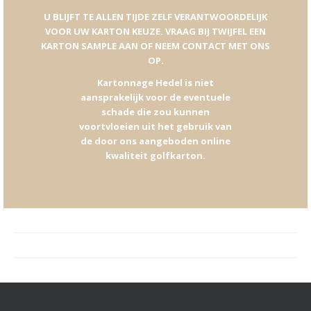
U BLIJFT TE ALLEN TIJDE ZELF VERANTWOORDELIJK
VOOR UW KARTON KEUZE. VRAAG BIJ TWIJFEL EEN
KARTON SAMPLE AAN OF NEEM CONTACT MET ONS
OP.
Kartonnage Hedel is niet
aansprakelijk voor de eventuele
schade die zou kunnen
voortvloeien uit het gebruik van
de door ons aangeboden online
kwaliteit golfkarton.