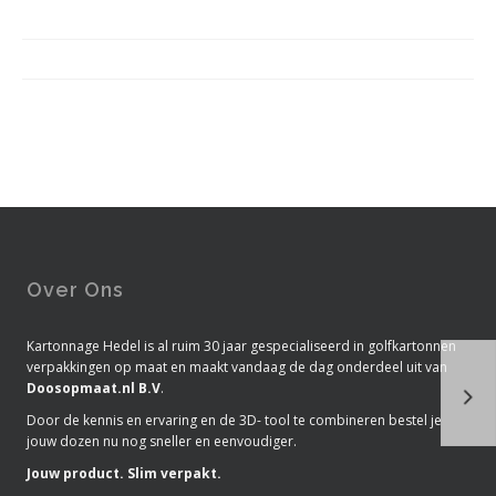
Over Ons
Kartonnage Hedel is al ruim 30 jaar gespecialiseerd in golfkartonnen
verpakkingen op maat en maakt vandaag de dag onderdeel uit van
Doosopmaat.nl B.V
.
De 
Door de kennis en ervaring en de 3D- tool te combineren bestel je
jouw dozen nu nog sneller en eenvoudiger.
Jouw product. Slim verpakt.