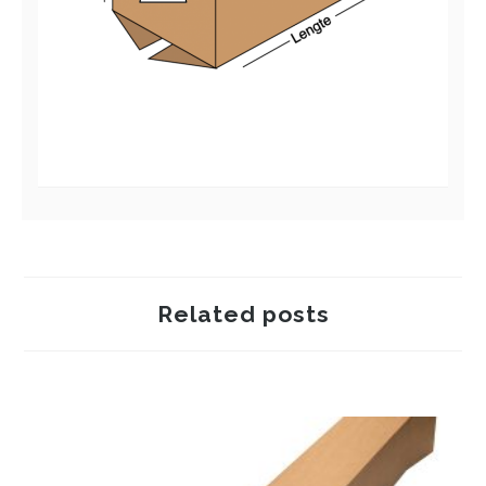
Related posts
Verpakkingen voor drukwerk