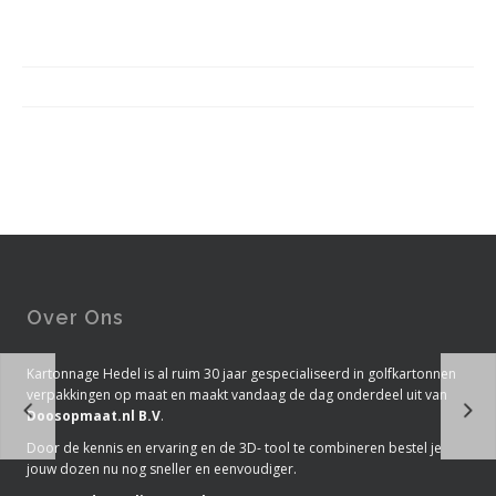
Over Ons
Kartonnage Hedel is al ruim 30 jaar gespecialiseerd in golfkartonnen
verpakkingen op maat en maakt vandaag de dag onderdeel uit van
Doosopmaat.nl B.V
.
Door de kennis en ervaring en de 3D- tool te combineren bestel je
jouw dozen nu nog sneller en eenvoudiger.